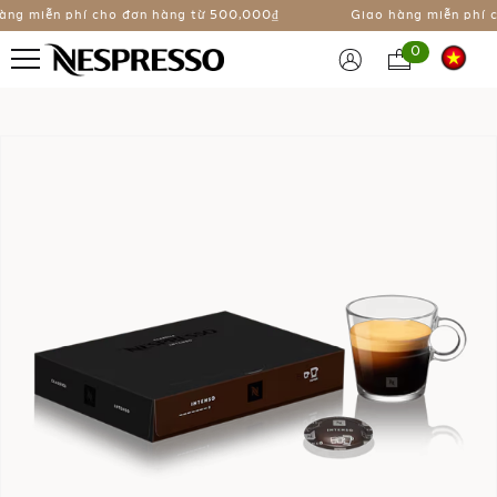
ng miễn phí cho đơn hàng từ
500,000₫
Giao hàng miễn phí c
0
Chuyển
đến
phần
đầu
của
thư
viện
hình
ảnh