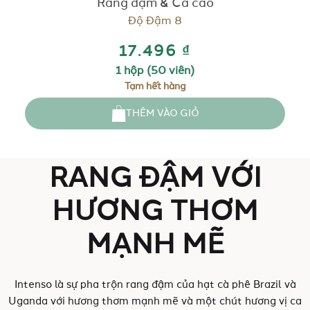
Rang đậm & Ca cao
Độ Đậm 8
17.496 ₫
1 hộp (50 viên)
Tạm hết hàng
THÊM VÀO GIỎ
RANG ĐẬM VỚI
HƯƠNG THƠM
MẠNH MẼ
Intenso là sự pha trộn rang đậm của hạt cà phê Brazil và
Uganda với hương thơm mạnh mẽ và một chút hương vị ca