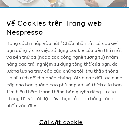
Về Cookies trên Trang web
THANH TOÁN AN TOÀN 100%
Nespresso
Bằng cách nhấp vào nút "Chấp nhận tất cả cookie",
CÁC SẢN PHẨM
bạn đồng ý cho việc sử dụng cookie của bên thứ nhất
và bên thứ ba (hoặc các công nghệ tương tự) nhằm
nâng cao trải nghiệm sử dụng tổng thể của bạn, đo
GỌI CHO CHÚNG TÔI
lường lượng truy cập của chúng tôi, thu thập thông
tin hữu ích để cho phép chúng tôi và các đối tác cung
EMAIL CHO CHÚNG TÔI
cấp cho bạn quảng cáo phù hợp với sở thích của bạn.
Tìm hiểu thêm trong thông báo quyền riêng tư của
LIÊN HỆ VỚI CHÚNG TÔI
chúng tôi và cài đặt tùy chọn của bạn bằng cách
nhấp vào đây.
Cài đặt cookie