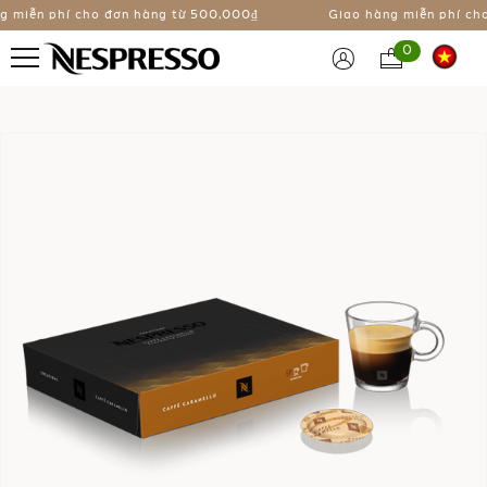
 miễn phí cho đơn hàng từ
500,000₫
Giao hàng miễn phí cho 
0
Chuyển
đến
phần
đầu
của
thư
viện
hình
ảnh