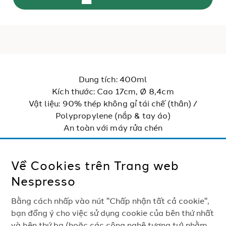
Dung tích: 400ml
Kích thước: Cao 17cm, Ø 8,4cm
Vật liệu: 90% thép không gỉ tái chế (thân) /
Polypropylene (nắp & tay áo)
An toàn với máy rửa chén
Về Cookies trên Trang web
THANH TOÁN AN TOÀN 100%
Nespresso
Bằng cách nhấp vào nút "Chấp nhận tất cả cookie",
CÁC SẢN PHẨM
bạn đồng ý cho việc sử dụng cookie của bên thứ nhất