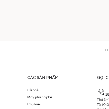
TH
CÁC SẢN PHẨM
GỌI 
Cà phê
1
Máy pha cà phê
Thứ 2 -
Phụ kiện
Từ 10: