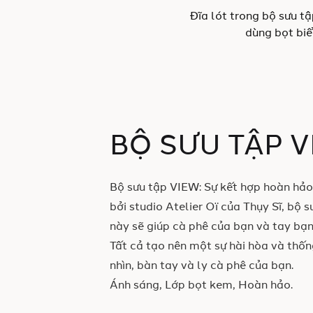
Đĩa lót trong bộ sưu t
dùng bọt biể
BỘ SƯU TẬP 
Bộ sưu tập VIEW: Sự kết hợp hoàn hảo
bởi studio Atelier Oï của Thụy Sĩ, bộ s
này sẽ giúp cà phê của bạn và tay bạn
Tất cả tạo nên một sự hài hòa và thống
nhìn, bàn tay và ly cà phê của bạn.
Ánh sáng, Lớp bọt kem, Hoàn hảo.