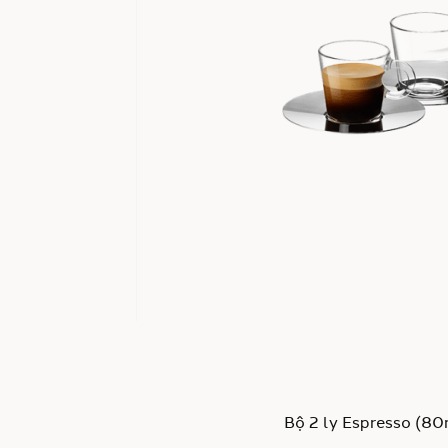
ảnh
Bộ 2 ly Espresso (80