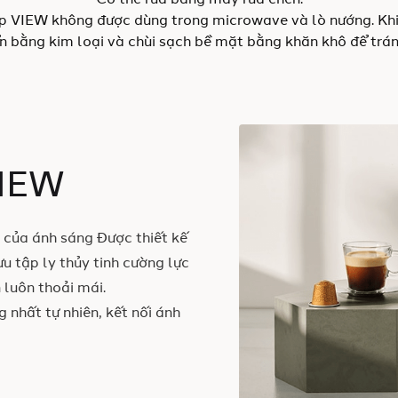
Có thể rửa bằng máy rửa chén.
ập VIEW không được dùng trong microwave và lò nướng. Khi
n bằng kim loại và chùi sạch bề mặt bằng khăn khô để trá
VIEW
 của ánh sáng Được thiết kế
ưu tập ly thủy tinh cường lực
 luôn thoải mái.
 nhất tự nhiên, kết nối ánh