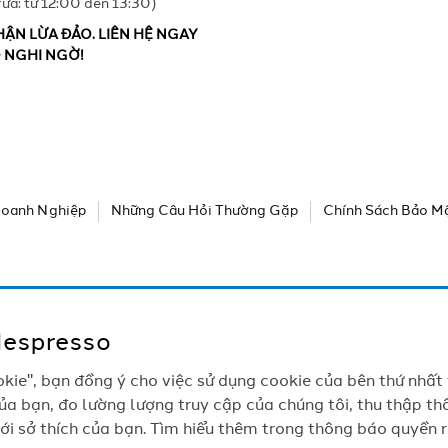
rưa: từ 12:00 đến 13:30)
ẬN LỪA ĐẢO. LIÊN HỆ NGAY
Ó NGHI NGỜ!
oanh Nghiệp
Những Câu Hỏi Thường Gặp
Chính Sách Bảo M
Nespresso
ie", bạn đồng ý cho việc sử dụng cookie của bên thứ nhất
a bạn, đo lường lượng truy cập của chúng tôi, thu thập thô
i sở thích của bạn. Tìm hiểu thêm trong thông báo quyền ri