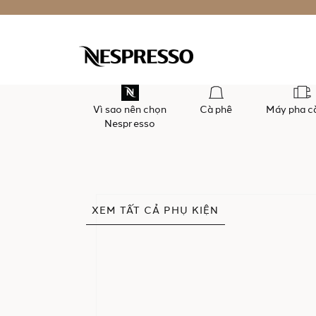
Vì sao nên chọn
Cà phê
Máy pha c
Nespresso
Chuyển
XEM TẤT CẢ PHỤ KIỆN
đến
phần
đầu
của
thư
viện
hình