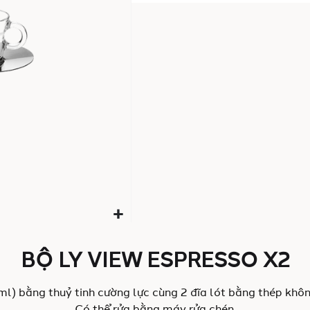
ảnh
BỘ LY VIEW ESPRESSO X2
ml) bằng thuỷ tinh cường lực cùng 2 đĩa lót bằng thép khôn