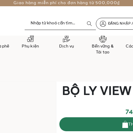
Giao hàng miễn phí cho đơn hàng từ
500,000₫
ĐĂNG NHẬP /
à phê
Phụ kiện
Dịch vụ
Bền vững &
Các
Tái tạo
Chuyển
BỘ LY VIEW
đến
phần
đầu
của
74
thư
viện
TH
hình