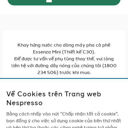
Khay hứng nước cho dòng máy pha cà phê
Essenza Mini (Thiết kế C30).
Để được tư vấn về phụ tùng thay thế, vui lòng
liên hệ với đường dây nóng của chúng tôi (1800
234 506) trước khi mua.
Về Cookies trên Trang web
THANH TOÁN AN TOÀN 100%
Nespresso
Bằng cách nhấp vào nút "Chấp nhận tất cả cookie",
CÁC SẢN PHẨM
bạn đồng ý cho việc sử dụng cookie của bên thứ nhất