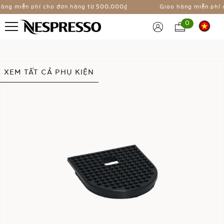
àng miễn phí cho đơn hàng từ
500,000₫
Giao hàng miễn phí 
0
Chuyển
XEM TẤT CẢ PHỤ KIỆN
đến
phần
đầu
của
thư
viện
hình
ảnh