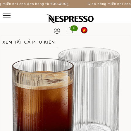
iễn phí cho đơn hàng từ
500,000₫
Giao hàng miễn phí cho đ
0
Chuyển
XEM TẤT CẢ PHỤ KIỆN
đến
phần
đầu
của
thư
viện
hình
ảnh